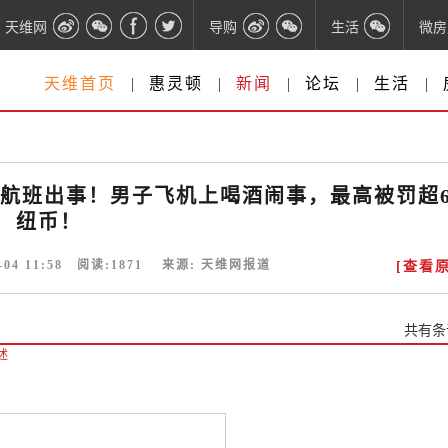
天维网
导购
生活
微房
天维首页
|
惠灵顿
|
新闻
|
论坛
|
生活
|
洲航班出事！男子飞机上喝酒闹事，最高被罚超
纽币！
-04 11:58
阅读:
1871
来源:
天维网报道
[查看原
共有
条
述