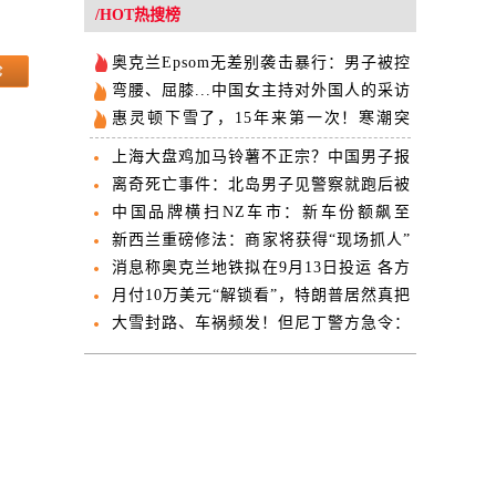
欢迎
/HOT热搜榜
奥克兰Epsom无差别袭击暴行：男子被控
14项罪名
弯腰、屈膝...中国女主持对外国人的采访
姿态引爆网络
惠灵顿下雪了，15年来第一次！寒潮突
袭未来两天迎强降温
上海大盘鸡加马铃薯不正宗？中国男子报
警称被“欺诈”
离奇死亡事件：北岛男子见警察就跑后被
发现身亡 未被通缉或追捕
中国品牌横扫NZ车市：新车份额飙至
26.2%，五家杀入前十五
新西兰重磅修法：商家将获得“现场抓人”
权
消息称奥克兰地铁拟在9月13日投运 各方
守口如瓶
月付10万美元“解锁看”，特朗普居然真把
“发帖”做成了生意
大雪封路、车祸频发！但尼丁警方急令：
非必要不出行