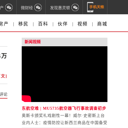
产
微财经
发现惠灵顿
房产
|
移民
|
百科
|
伙伴
|
视频
|
商城
新闻视频
6万
文]
评论
东航空难 | MU5735航空器飞行事故调查初步
报告公布
奥斯卡颁奖礼戏剧性一幕！威尔·史密斯上台
打人
业内人士：疫情防控让新西兰商品在中国备受