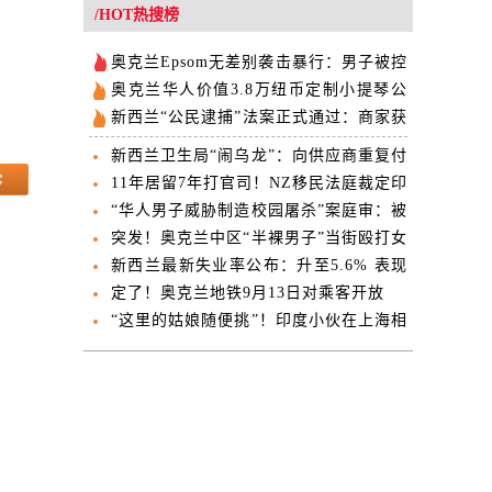
欢迎
/HOT热搜榜
奥克兰Epsom无差别袭击暴行：男子被控
14项罪名
奥克兰华人价值3.8万纽币定制小提琴公
交失窃 失主公开求助
新西兰“公民逮捕”法案正式通过：商家获
得“现场抓人”权
新西兰卫生局“闹乌龙”：向供应商重复付
款近亿 几小时内紧急撤回
11年居留7年打官司！NZ移民法庭裁定印
度男子必须离境
“华人男子威胁制造校园屠杀”案庭审：被
告母亲当庭翻供
突发！奥克兰中区“半裸男子”当街殴打女
子！劫车撞向路人！5人受伤，一人伤势
新西兰最新失业率公布：升至5.6% 表现
危急！
逊于市场预期
定了！奥克兰地铁9月13日对乘客开放
“这里的姑娘随便挑”！印度小伙在上海相
亲角说，“我是印度高种姓”