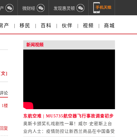
产
微财经
发现惠灵顿
房产
|
移民
|
百科
|
伙伴
|
视频
|
商城
新闻视频
文]
评论
1楼
东航空难 | MU5735航空器飞行事故调查初步
报告公布
奥斯卡颁奖礼戏剧性一幕！威尔·史密斯上台
回复
打人
业内人士：疫情防控让新西兰商品在中国备受