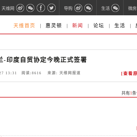
天维网
导购
生活
微房
天维首页
|
惠灵顿
|
新闻
|
论坛
|
生活
|
兰-印度自贸协定今晚正式签署
27 13:31
阅读:
8616
来源:
天维网报道
[查看原
共有
1
条