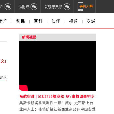
产
微财经
发现惠灵顿
房产
|
移民
|
百科
|
伙伴
|
视频
|
商城
新闻视频
文]
评论
东航空难 | MU5735航空器飞行事故调查初步
报告公布
奥斯卡颁奖礼戏剧性一幕！威尔·史密斯上台
打人
业内人士：疫情防控让新西兰商品在中国备受