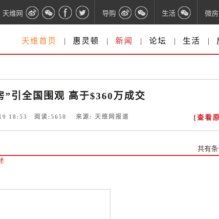
天维网
导购
生活
微房
天维首页
|
惠灵顿
|
新闻
|
论坛
|
生活
|
”引全国围观 高于$360万成交
19 18:53
阅读:
5650
来源:
天维网报道
[查看原
共有
条
述