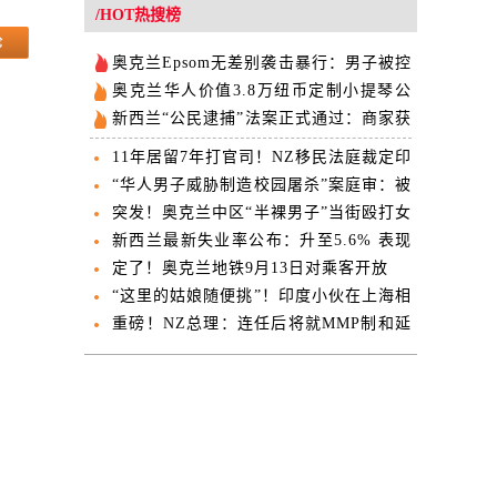
欢迎
/HOT热搜榜
奥克兰Epsom无差别袭击暴行：男子被控
14项罪名
奥克兰华人价值3.8万纽币定制小提琴公
交失窃 失主公开求助
新西兰“公民逮捕”法案正式通过：商家获
得“现场抓人”权
11年居留7年打官司！NZ移民法庭裁定印
度男子必须离境
“华人男子威胁制造校园屠杀”案庭审：被
告母亲当庭翻供
突发！奥克兰中区“半裸男子”当街殴打女
子！劫车撞向路人！5人受伤，一人伤势
新西兰最新失业率公布：升至5.6% 表现
危急！
逊于市场预期
定了！奥克兰地铁9月13日对乘客开放
“这里的姑娘随便挑”！印度小伙在上海相
亲角说，“我是印度高种姓”
重磅！NZ总理：连任后将就MMP制和延
长国会任期举行公投