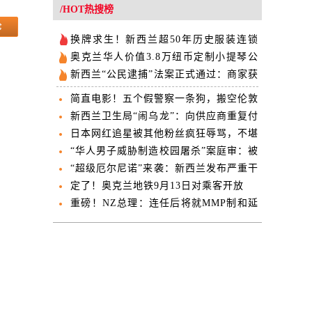
欢迎
/HOT热搜榜
换牌求生！新西兰超50年历史服装连锁
品牌宣布全国关店
奥克兰华人价值3.8万纽币定制小提琴公
交失窃 失主公开求助
新西兰“公民逮捕”法案正式通过：商家获
得“现场抓人”权
简直电影！五个假警察一条狗，搬空伦敦
防守最严的大楼…
新西兰卫生局“闹乌龙”：向供应商重复付
款近亿 几小时内紧急撤回
日本网红追星被其他粉丝疯狂辱骂，不堪
受辱在直播时自杀...
“华人男子威胁制造校园屠杀”案庭审：被
告母亲当庭翻供
“超级厄尔尼诺”来袭：新西兰发布严重干
旱与火灾预警
定了！奥克兰地铁9月13日对乘客开放
重磅！NZ总理：连任后将就MMP制和延
长国会任期举行公投