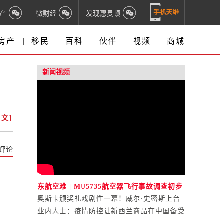
产
微财经
发现惠灵顿
房产
|
移民
|
百科
|
伙伴
|
视频
|
商城
新闻视频
文]
评论
东航空难 | MU5735航空器飞行事故调查初步
报告公布
奥斯卡颁奖礼戏剧性一幕！威尔·史密斯上台
打人
业内人士：疫情防控让新西兰商品在中国备受