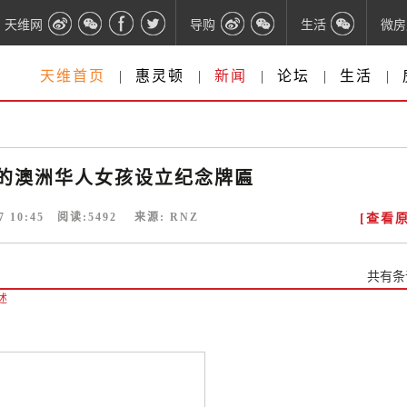
天维网
导购
生活
微房
天维首页
|
惠灵顿
|
新闻
|
论坛
|
生活
|
的澳洲华人女孩设立纪念牌匾
7 10:45
阅读:
5492
来源:
RNZ
[查看原
共有
条
述