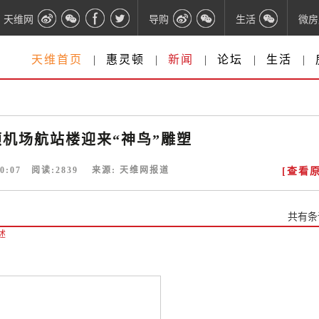
天维网
导购
生活
微房
天维首页
|
惠灵顿
|
新闻
|
论坛
|
生活
|
机场航站楼迎来“神鸟”雕塑
0:07
阅读:
2839
来源:
天维网报道
[查看原
共有
条
述