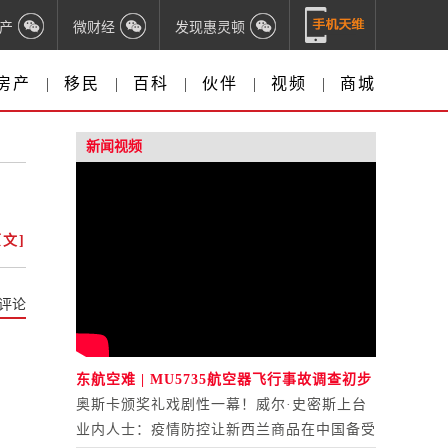
产
微财经
发现惠灵顿
房产
|
移民
|
百科
|
伙伴
|
视频
|
商城
新闻视频
文]
评论
东航空难 | MU5735航空器飞行事故调查初步
报告公布
奥斯卡颁奖礼戏剧性一幕！威尔·史密斯上台
打人
业内人士：疫情防控让新西兰商品在中国备受