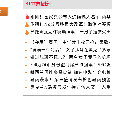
欢迎
/HOT热搜榜
刚刚！国家党公布大选候选人名单 两华
人议员排名上升
重磅！NZ父母移民大改革！取消抽签模
式，改“先来后到”！两年不用重新递交！
罗托鲁瓦湖畔凌晨血案：一男子遭袭受重
利好这些华人家庭！
伤 疑凶落网
【突发】泰国一中学发生校园枪击案致7
人死亡
“满满一车商品”…女子涉嫌在奥克兰多家
超市频繁盗窃被捕
错过航班不死心？ 两名女子竟闯入机场
停机坪追飞机
500万纽币身份盗窃房产诈骗案：SFO发
布照片征集三人线索
新西兰再推零息贷款 加速电动车充电桩
布局
暴雨袭来！东丰盛湾发布橙色暴雨预警
北岛多地迎降雨天气
奥克兰K路凌晨发生持刀伤人案 一人重
伤送医两人被捕