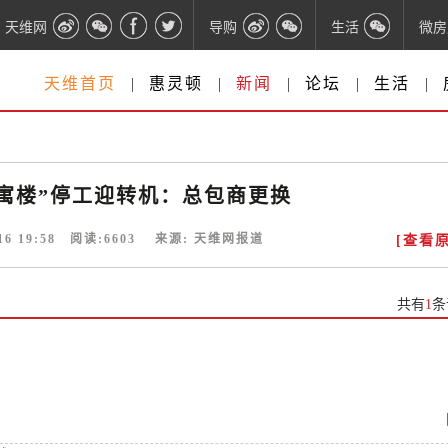
天维网
导购
生活
微房
天维首页
|
惠灵顿
|
新闻
|
论坛
|
生活
|
寓楼”停工迎转机：总包商更换
16 19:58
阅读:
6603
来源:
天维网报道
[查看原
共有
1
条