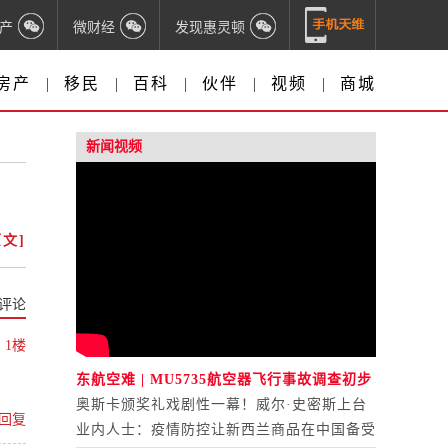
产
微财经
发现惠灵顿
房产
|
移民
|
百科
|
伙伴
|
视频
|
商城
新闻视频
文]
评论
1楼
东航空难 | MU5735航空器飞行事故调查初步
报告公布
奥斯卡颁奖礼戏剧性一幕！威尔·史密斯上台
回复
打人
业内人士：疫情防控让新西兰商品在中国备受