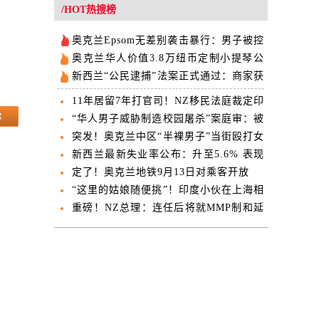
欢迎
/HOT热搜榜
奥克兰Epsom无差别袭击暴行：男子被控
14项罪名
奥克兰华人价值3.8万纽币定制小提琴公
交失窃 失主公开求助
新西兰“公民逮捕”法案正式通过：商家获
得“现场抓人”权
11年居留7年打官司！NZ移民法庭裁定印
度男子必须离境
“华人男子威胁制造校园屠杀”案庭审：被
告母亲当庭翻供
突发！奥克兰中区“半裸男子”当街殴打女
子！劫车撞向路人！5人受伤，一人伤势
新西兰最新失业率公布：升至5.6% 表现
危急！
逊于市场预期
定了！奥克兰地铁9月13日对乘客开放
“这里的姑娘随便挑”！印度小伙在上海相
亲角说，“我是印度高种姓”
重磅！NZ总理：连任后将就MMP制和延
长国会任期举行公投