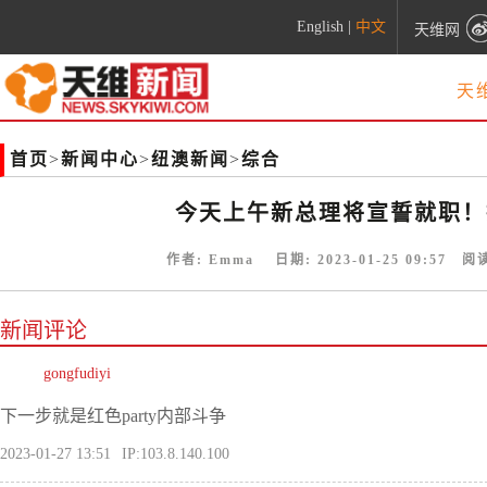
English
|
中文
天维网
天
首页
>
新闻中心
>
纽澳新闻
>
综合
今天上午新总理将宣誓就职！
作者:
Emma
日期:
2023-01-25 09:57
阅读
新闻评论
gongfudiyi
下一步就是红色party内部斗争
2023-01-27 13:51
IP:103.8.140.100