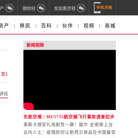
产
微财经
发现惠灵顿
房产
|
移民
|
百科
|
伙伴
|
视频
|
商城
新闻视频
文]
评论
东航空难 | MU5735航空器飞行事故调查初步
报告公布
奥斯卡颁奖礼戏剧性一幕！威尔·史密斯上台
打人
业内人士：疫情防控让新西兰商品在中国备受