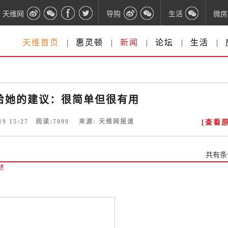
天维网
导购
生活
微房
天维首页
|
惠灵顿
|
新闻
|
论坛
|
生活
|
女王给她的建议：很简单但很有用
19 15:27
阅读:
7099
来源:
天维网报道
[查看原
共有
条
述