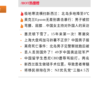
欢迎
/HOT热搜榜
极地寒流横扫新西兰：北岛多地降至0℃
以下 汉密尔顿将迎-4℃低温
奥克兰Epsom无差别袭击暴行：男子被控
14项罪名
弯腰、屈膝...中国女主持对外国人的采访
姿态引爆网络
惠灵顿下雪了，15年来第一次！寒潮突
袭未来两天迎强降温
上海大盘鸡加马铃薯不正宗？中国男子报
警称被“欺诈”
离奇死亡事件：北岛男子见警察就跑后被
发现身亡 未被通缉或追捕
丢人丢到国外了！49岁中国奥运冠军严
重违规被查，官方：他已辞职
中国留学生悉尼CBD遭辱骂殴打，两名
涉案女子被警方逮捕
新西兰医生做错手术位置，导致患者脊髓
切断下半身瘫痪
将移民排除在外：NZ优先党“三胎4.5万
纽币”福利被指藏陷阱