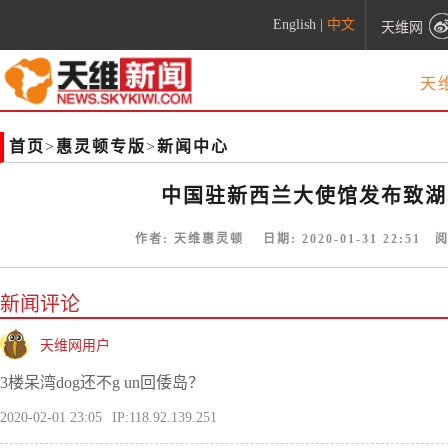
English
|
中文
天维网
天
首页
>
惠灵顿专版
>
新闻中心
中国驻新西兰大使馆发布致湖
作者:
天维惠灵顿
日期:
2020-01-31 22:51
阅
新闻评论
天维网用户
3楼呆湾dog还不g un回倭岛？
2020-02-01 23:05
IP:118.92.139.251