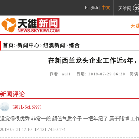
English
|
中文
天维网
天
首页
>
新闻中心
>
纽澳新闻
>
综合
在新西兰龙头企业工作近6年
作者:
null
日期:
2019-07-29 06:30
阅读
新闻评论
?颖儿-ScLǒ????
没觉得很优秀 非常一般 颜值气质个子 一把年纪了 属于赌博 工
2019-07-31 17:10
IP:121.74.80.174