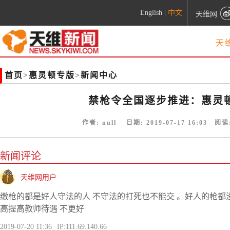
English
|
中文
天维网
天
首页
>
惠灵顿专版
>
新闻中心
禁枪令全国逐步推进：惠灵
作者:
null
日期:
2019-07-17 16:03
阅读
新闻评论
天维网用户
缴枪的都是好人守法的人 不守法的打死也不能交 。好人的枪都没
高提高教师待遇 不更好
2019-07-20 11:36
IP:111.69.140.66