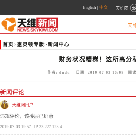
English
|
中文
天维网
天
首页
>
惠灵顿专版
>
新闻中心
财务状况糟糕！这所高分
作者:
dudu
日期:
2019-07-03 16:08
阅读
新闻评论
天维网用户
违规评论，该楼层已屏蔽
2019-07-03 19:57
IP:23.227.123.4