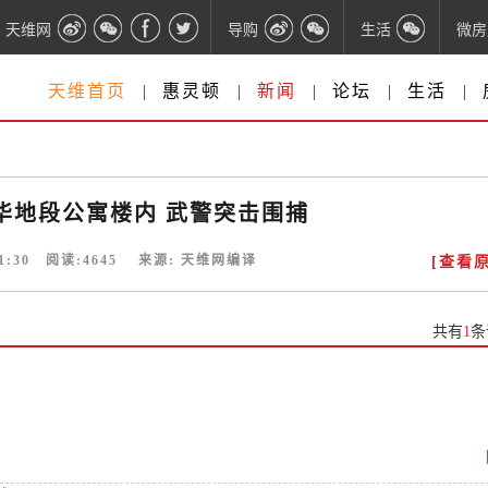
天维网
导购
生活
微房
天维首页
|
惠灵顿
|
新闻
|
论坛
|
生活
|
华地段公寓楼内 武警突击围捕
1:30
阅读:
4645
来源:
天维网编译
[查看原
共有
1
条