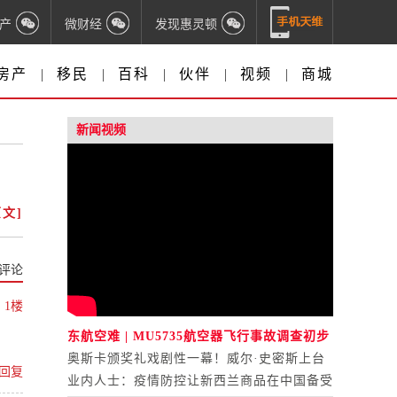
产
微财经
发现惠灵顿
房产
|
移民
|
百科
|
伙伴
|
视频
|
商城
新闻视频
文]
评论
1楼
东航空难 | MU5735航空器飞行事故调查初步
报告公布
奥斯卡颁奖礼戏剧性一幕！威尔·史密斯上台
回复
打人
业内人士：疫情防控让新西兰商品在中国备受