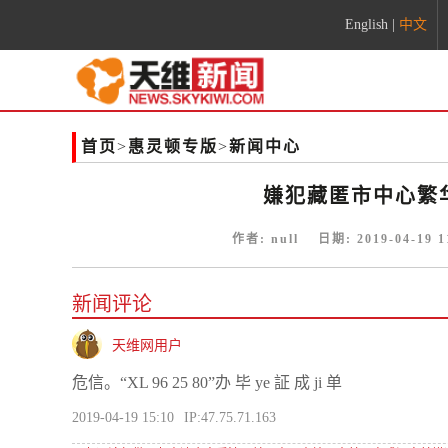
English
|
中文
首页
>
惠灵顿专版
>
新闻中心
嫌犯藏匿市中心繁
作者:
null
日期:
2019-04-19 1
新闻评论
天维网用户
危信。“XL 96 25 80”办 毕 ye 証 成 ji 单
2019-04-19 15:10
IP:47.75.71.163