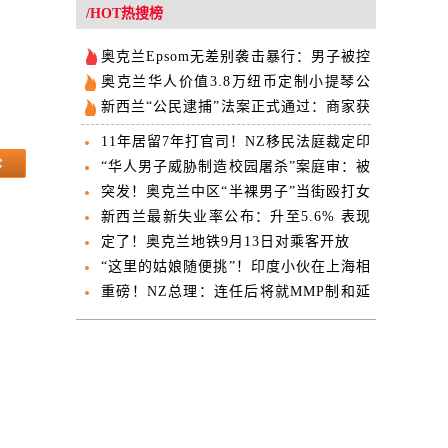
欢迎
/HOT热搜榜
奥克兰Epsom无差别袭击暴行：男子被控
14项罪名
奥克兰华人价值3.8万纽币定制小提琴公
交失窃 失主公开求助
新西兰“公民逮捕”法案正式通过：商家获
得“现场抓人”权
11年居留7年打官司！NZ移民法庭裁定印
度男子必须离境
“华人男子威胁制造校园屠杀”案庭审：被
告母亲当庭翻供
突发！奥克兰中区“半裸男子”当街殴打女
子！劫车撞向路人！5人受伤，一人伤势
新西兰最新失业率公布：升至5.6% 表现
危急！
逊于市场预期
定了！奥克兰地铁9月13日对乘客开放
“这里的姑娘随便挑”！印度小伙在上海相
亲角说，“我是印度高种姓”
重磅！NZ总理：连任后将就MMP制和延
长国会任期举行公投